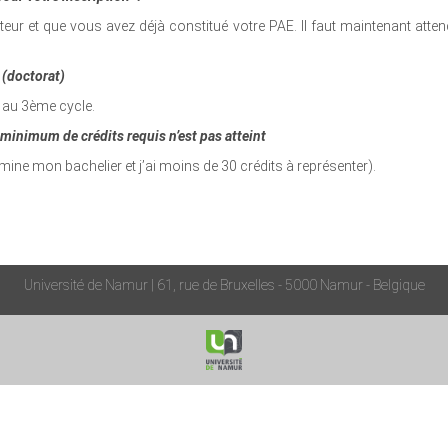
teur et que vous avez déjà constitué votre PAE. Il faut maintenant atte
.
 (doctorat)
n au 3ème cycle.
 minimum de crédits requis n’est pas atteint
ermine mon bachelier et j’ai moins de 30 crédits à représenter).
Université de Namur | 61, rue de Bruxelles - 5000 Namur - Belgique