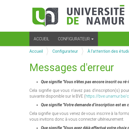
N
ACCUEIL
CONFIGURATEUR
a
v
V
Accueil
Configurateur
À l'attention des étud
i
o
g
u
a
Messages d'erreur
s
t
ê
i
t
o
Que signifie "Vous n'êtes pas encore inscrit ou ré
e
n
Cela signifie que vous n'avez pas d'inscription(s) po
s
suivante disponible sur le BVE (
https://bve.unamur.be/c
i
c
Que signifie "Votre demande d’inscription est en c
i
Cela signifie que vous venez de vous inscrire à la form
vous invitons donc à vous connecter ultérieurement.
:
Que signifie "Vous avez déjà effectué votre choix p