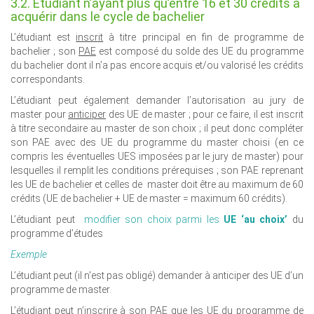
3.2. Étudiant n’ayant plus qu’entre 16 et 30 crédits à
acquérir dans le cycle de bachelier
L’étudiant est
inscrit
à titre principal en fin de programme de
bachelier ; son
PAE
est composé du solde des UE du programme
du bachelier dont il n’a pas encore acquis et/ou valorisé les crédits
correspondants.
L’étudiant peut également demander l’autorisation au jury de
master pour
anticiper
des UE de master ; pour ce faire, il est inscrit
à titre secondaire au master de son choix ; il peut donc compléter
son PAE avec des UE du programme du master choisi (en ce
compris les éventuelles UES imposées par le jury de master) pour
lesquelles il remplit les conditions prérequises ; son PAE reprenant
les UE de bachelier et celles de master doit être au maximum de 60
crédits (UE de bachelier + UE de master = maximum 60 crédits).
L’étudiant peut
modifier son choix parmi les
UE ‘au choix’
du
programme d’études
Exemple
L’étudiant peut (il n'est pas obligé) demander à anticiper des UE d’un
programme de master.
L’étudiant peut n’inscrire à son PAE que les UE du programme de