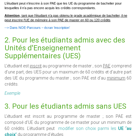
L’étudiant peut n’inscrire à son PAE que les UE du programme de bachelier pour
lesquelles il n’a pas encore acquis les crédits correspondants.
Attention
, tant que l’étudiant n’a pas obtenu le grade académique de bachelier, il ne
peut inscrire l'UE de mémoire à son PAE de master en 60 ou 120 crédits
--> Dans NOE-Parcours – écran ‘inscription’
2. Pour les étudiants admis avec des
Unités d'Enseignement
Supplémentaires (UES)
L’étudiant est
inscrit
au programme de master ; son
PAE
comprend
d’une part, des UES pour un maximum de 60 crédits et d’autre part
des UE du programme du master ; son PAE est d’au
minimum
60
crédits.
Exemple
3. Pour les étudiants admis sans UES
L’étudiant est inscrit au programme de master ; son PAE est
composé d’UE du programme de ce master pour un minimum de
60 crédits. L’étudiant peut
modifier son choix parmi les
UE ‘au
choix’
du programme d’études