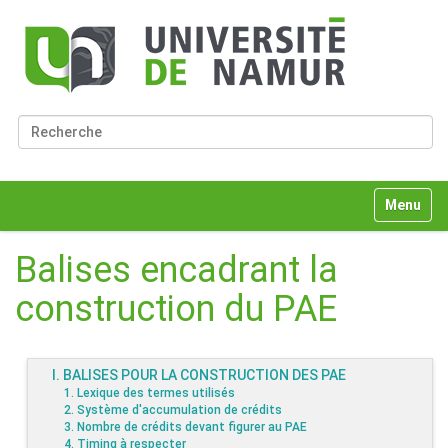
Chercher par
Recherche avancée…
N
Toggle n
a
v
i
Balises encadrant la
g
a
construction du PAE
t
i
o
n
I. BALISES POUR LA CONSTRUCTION DES PAE
1. Lexique des termes utilisés
2. Système d'accumulation de crédits
3. Nombre de crédits devant figurer au PAE
4. Timing à respecter