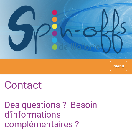
N
Toggle na
a
v
i
Contact
g
a
t
Des questions ? Besoin
i
o
d'informations
n
complémentaires ?