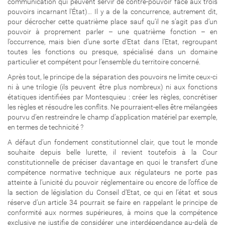
communication qui peuvent servir de contre-pouvoir face aux trois
pouvoirs incarnant l'État)… Il y a de la concurrence, autrement dit,
pour décrocher cette quatrième place sauf qu’il ne s’agit pas d’un
pouvoir à proprement parler – une quatrième fonction – en
l’occurrence, mais bien d’une sorte d’Etat dans l’Etat, regroupant
toutes les fonctions ou presque, spécialisé dans un domaine
particulier et compétent pour l’ensemble du territoire concerné.
Après tout, le principe de la séparation des pouvoirs ne limite ceux-ci
ni à une trilogie (ils peuvent être plus nombreux) ni aux fonctions
étatiques identifiées par Montesquieu : créer les règles, concrétiser
les règles et résoudre les conflits. Ne pourraient-elles être mélangées
pourvu d’en restreindre le champ d’application matériel par exemple,
en termes de technicité ?
A défaut d’un fondement constitutionnel clair, que tout le monde
souhaite depuis belle lurette, il revient toutefois à la Cour
constitutionnelle de préciser davantage en quoi le transfert d’une
compétence normative technique aux régulateurs ne porte pas
atteinte à l’unicité du pouvoir réglementaire ou encore de l’office de
la section de législation du Conseil d’Etat, ce qui en l’état et sous
réserve d’un article 34 pourrait se faire en rappelant le principe de
conformité aux normes supérieures, à moins que la compétence
exclusive ne justifie de considérer une interdépendance au-delà de