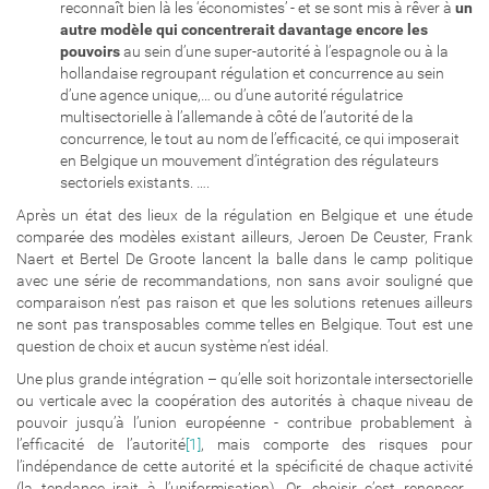
reconnaît bien là les ‘économistes’ - et se sont mis à rêver à
un
autre modèle qui concentrerait davantage encore les
pouvoirs
au sein d’une super-autorité à l’espagnole ou à la
hollandaise regroupant régulation et concurrence au sein
d’une agence unique,… ou d’une autorité régulatrice
multisectorielle à l’allemande à côté de l’autorité de la
concurrence, le tout au nom de l’efficacité, ce qui imposerait
en Belgique un mouvement d’intégration des régulateurs
sectoriels existants. ….
Après un état des lieux de la régulation en Belgique et une étude
comparée des modèles existant ailleurs, Jeroen De Ceuster, Frank
Naert et Bertel De Groote lancent la balle dans le camp politique
avec une série de recommandations, non sans avoir souligné que
comparaison n’est pas raison et que les solutions retenues ailleurs
ne sont pas transposables comme telles en Belgique. Tout est une
question de choix et aucun système n’est idéal.
Une plus grande intégration – qu’elle soit horizontale intersectorielle
ou verticale avec la coopération des autorités à chaque niveau de
pouvoir jusqu’à l’union européenne - contribue probablement à
l’efficacité de l’autorité
[1]
, mais comporte des risques pour
l’indépendance de cette autorité et la spécificité de chaque activité
(la tendance irait à l’uniformisation). Or, choisir c’est renoncer…