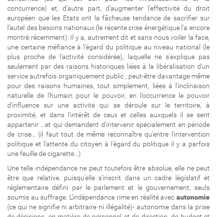
concurrence) et, d’autre part, d’augmenter l’effectivité du droit
européen que les Etats ont la fâcheuse tendance de sacrifier sur
l’autel des besoins nationaux (le récente crise énergétique l’a encore
montré récemment). Il y a, autrement dit et sans nous voiler la face,
une certaine méfiance à l’égard du politique au niveau national (le
plus proche de l’activité considérée), laquelle ne s’explique pas
seulement par des raisons historiques liées à la libéralisation d’un
service autrefois organiquement public ; peut-être davantage même
pour des raisons humaines, tout simplement, liées à l’inclinaison
naturelle de l’humain pour le pouvoir, en l’occurrence le pouvoir
d’influence sur une activité qui se déroule sur le territoire, à
proximité, et dans l’intérêt de ceux et celles auxquels il se sent
appartenir …et qui demandent d’intervenir spécialement en période
de crise… (il faut tout de même reconnaître qu’entre l’intervention
politique et l’attente du citoyen à l’égard du politique il y a parfois
une feuille de cigarette…)
Une telle indépendance ne peut toutefois être absolue, elle ne peut
être que relative, puisqu’elle s’inscrit dans un cadre législatif et
réglementaire défini par le parlement et le gouvernement, seuls
soumis au suffrage. L’indépendance rime en réalité avec
autonomie
(ce qui ne signifie ni arbitraire ni illégalité)- autonomie dans la prise
de décisions, en matière de personnel et de direction, de budget et