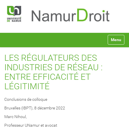
N
Toggle na
a
v
i
LES RÉGULATEURS DES
g
a
INDUSTRIES DE RÉSEAU :
t
ENTRE EFFICACITÉ ET
i
o
LÉGITIMITÉ
n
Conclusions de colloque
Bruxelles (IBPT), 8 décembre 2022
Marc Nihoul,
Professeur UNamur et avocat