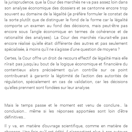
la jurisprudence, que la Cour des marchés ne va pas assez loin dans
son analyse économique des dossiers et se cantonne encore trop
souvent au domaine de la légalité (je préfère formuler le constat de
la sorte plutôt que de distinguer le fond de la forme car la légalité
comporte un examen au fond des décisions, mais peut-être pas
encore sous l’angle économique en termes de cohérence et de
rationalité des analyses). La Cour des marchés n’aurait-elle pas
encore réalisé qu’elle était différente des autres et pas seulement
spécialisée, à moins qu’il ne s’agisse d’une question de moyens ?
Certes, la Cour offre un droit de recours effectif de légalité mais elle
n’irait pas jusqu’au bout de la logique économique et financière du
contentieux alors précisément qu’un contrôle sur ce point
contribuerait à garantir la légitimité de l’action des autorités de
régulation, spécialement en cas de validation, car les décisions
qu’elles prennent sont fondées sur leur analyse.
Mais le temps passe et le moment est venu de conclure… la
conclusion… même si les réponses apportées sont loin d’être
définitives…
Il y va, en matière d’ouvrage scientifique, comme en matière de
chanson. Une fois qu’il est édité, il n’appartient plus à ses auteurs