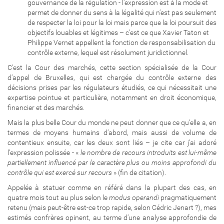
gouvernance de la régulation - l’expression est à la mode et
permet de donner du sens à la légalité qui n’est pas seulement
de respecter la loi pour la loi mais parce que la loi poursuit des
objectifs louables et légitimes – c’est ce que Xavier Taton et
Philippe Vernet appellent la fonction de responsabilisation du
contrôle externe, lequel est résolument juridictionnel.
C’est la Cour des marchés, cette section spécialisée de la Cour
d’appel de Bruxelles, qui est chargée du contrôle externe des
décisions prises par les régulateurs étudiés, ce qui nécessitait une
expertise pointue et particulière, notamment en droit économique,
financier et des marchés.
Mais la plus belle Cour du monde ne peut donner que ce qu’elle a, en
termes de moyens humains d’abord, mais aussi de volume de
contentieux ensuite, car les deux sont liés – je cite car j’ai adoré
l’expression polissée - «
le nombre de recours introduits est lui-même
partiellement influencé par le caractère plus ou moins approfondi du
contrôle qui est exercé sur recours
» (fin de citation).
Appelée à statuer comme en référé dans la plupart des cas, en
quatre mois tout au plus selon le
modus operandi
pragmatiquement
retenu (mais peut-être est-ce trop rapide, selon Cédric Jenart ?), mes
estimés confrères opinent, au terme d’une analyse approfondie de