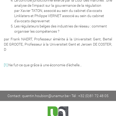
Le contrôle juridictionnel exercé par la Cour des marchés : une
analyse de l’impact sur la gouvernance de la régulation
par Xavier TATON, associé au sein du cabinet d’avocats
Linklaters et Philippe VERNET associé au sein du cabinet
d’avocats deprevernet
Les régulateurs belges des industries de réseau : comment
organiser les compétences ?
par Frank NAERT, Professeur émérite à la Universiteit Gent, Bertel
DE GROOTE, Professeur à la Universiteit Gent et Jeroen DE COSTER,
D
[1]
Ne fut-ce que grâce à une économie d’échelle…
Contact:
quentin.houbion@unamur.be
• Tél : +32 (0)81 72 48 05