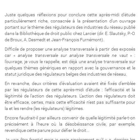
Juste quelques réflexions pour conclure cette après-midi d’étude
particulièrement riche, consacrée à la présentation d’un ouvrage
portant sur le thème des régulateurs des industries du réseau publié
dans la Bibliothèque de droit public chez Larcier (dir. E. Slautsky, P.-O.
de Broux, A. Desmedt et Jean-François Furnémont).
Difficile de proposer une analyse transversale à partir des exposés
car «
analyse transversale sur analyse transversale ne vaut
» :
l’ouvrage, je vous le rappelle, est déjà une analyse transversale sur
quelques thèmes génériques en rapport avec la gouvernance et le
statut juridique des régulateurs belges des industries de réseau.
En revanche, deux critères d’évaluation avaient été fixés d’emblée
par les régulateurs de cette après-midi d’étude : l’efficacité et la
légitimité de l’action des régulateurs. L’action des régulateurs doit
être efficace, certes, mais cette efficacité n’est pas suffisante pour
la et les rendre (les régulateurs) légitimes.
Encore faudrait-il par ailleurs convenir de quelle légitimité parle-t-on
précisément à l’heure où la désobéissance civile, par exemple,
revendique cette parure pour défier le droit…
Je vais être frontal mais je crois sincèrement qu’il y a, derrière les