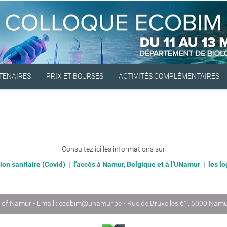
TENAIRES
PRIX ET BOURSES
ACTIVITÉS COMPLÉMENTAIRES
Consultez ici les informations sur
ion sanitaire (Covid)
|
l'accès à Namur, Belgique et à l'UNamur
|
les l
 of Namur • Email :
ecobim@unamur.be
• Rue de Bruxelles 61, 5000 Namu