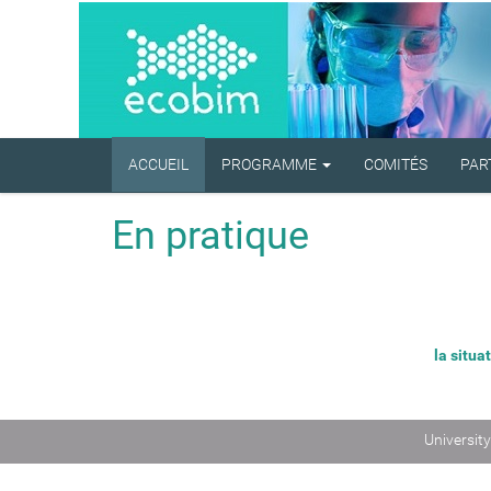
N
ACCUEIL
PROGRAMME
COMITÉS
PAR
a
v
i
En pratique
g
a
t
i
o
n
la
situat
University