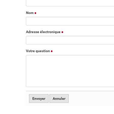
c
i
Nom
:
Adresse électronique
Votre question