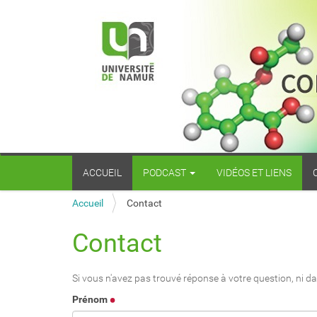
N
ACCUEIL
PODCAST
VIDÉOS ET LIENS
a
v
i
V
Accueil
Contact
g
o
a
u
Contact
t
s
i
ê
o
t
Si vous n'avez pas trouvé réponse à votre question, ni dans
n
e
Prénom
s
i