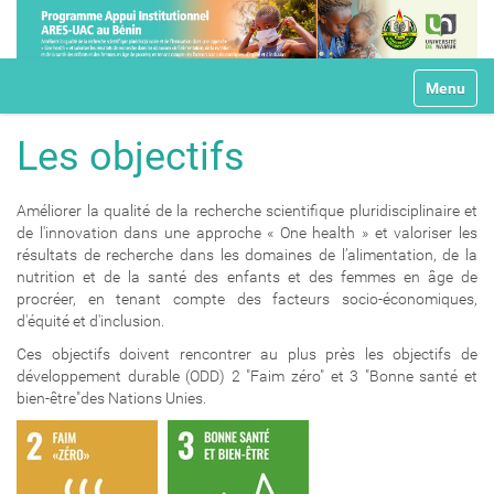
N
Toggle na
a
v
i
Les objectifs
g
a
t
Améliorer la qualité de la recherche scientifique pluridisciplinaire et
i
de l'innovation dans une approche « One health » et valoriser les
o
résultats de recherche dans les domaines de l’alimentation, de la
n
nutrition et de la santé des enfants et des femmes en âge de
procréer, en tenant compte des facteurs socio-économiques,
d'équité et d'inclusion.
Ces objectifs doivent rencontrer au plus près les objectifs de
développement durable (ODD) 2 "Faim zéro" et 3 "Bonne santé et
bien-être"des Nations Unies.