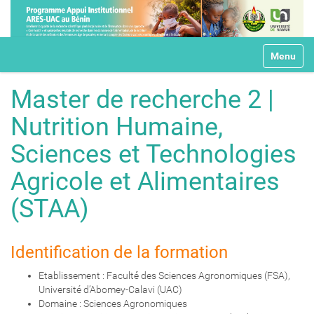
N
Toggle na
a
v
i
Master de recherche 2 |
g
a
Nutrition Humaine,
t
i
Sciences et Technologies
o
n
Agricole et Alimentaires
(STAA)
Identification de la formation
Etablissement : Faculté́ des Sciences Agronomiques (FSA),
Université d’Abomey-Calavi (UAC)
Domaine : Sciences Agronomiques