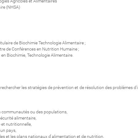
gies Agricoles et Alimentaires
taire (NHSA)
ulaire de Biochimie Technologie Alimentaire ;
tre de Conférences en Nutrition Humaine ;
en Biochimie, Technologie Alimentaire.
chercher les stratégies de prévention et de résolution des problèmes d’ins
 des communautés ou des populations,
écurité alimentaire,
t nutritionnelle,
 ́un pays,
les et les plans nationaux d ́alimentation et de nutrition,