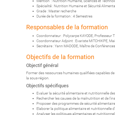
Mention : Nutrition Humaine, Sciences et Technolo
:
Spécialité́ : Nutrition Humaine et Sécurité́ Alimen
Grade : Master recherche
Durée de la formation : 4 Semestres
Responsables de la formation
Coordonnateur : Polycarpe KAYODE, Professeur Tit
Coordonnateur Adjoint : Evariste MITCHIKPE, Mai
Secrétaire : Yann MADODE, Maître de Conférences 
Objectifs de la formation
Objectif général
Former des ressources humaines qualifiées capables de re
la sous-région.
Objectifs spécifiques
Evaluer la sécurité́ alimentaire et nutritionnelle
Rechercher les causes de la malnutrition et de l’ins
Proposer des programmes de sécurité́ alimentaire e
Elaborer la politique alimentaire et nutritionnelle d
Analyser les politiques alimentaires et nutritionnel