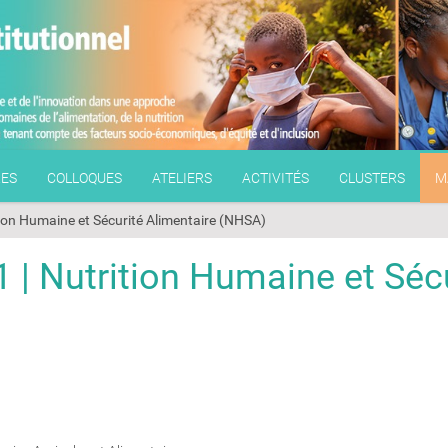
RES
COLLOQUES
ATELIERS
ACTIVITÉS
CLUSTERS
M
tion Humaine et Sécurité Alimentaire (NHSA)
 | Nutrition Humaine et Séc