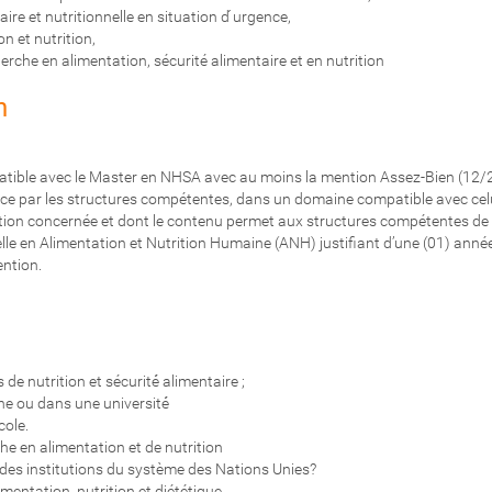
ire et nutritionnelle en situation d ́urgence,
n et nutrition,
herche en alimentation, sécurité alimentaire et en nutrition
n
tible avec le Master en NHSA avec au moins la mention Assez-Bien (12/2
ence par les structures compétentes, dans un domaine compatible avec ce
tion concernée et dont le contenu permet aux structures compétentes de l
elle en Alimentation et Nutrition Humaine (ANH) justifiant d’une (01) anne
ntion.
e nutrition et sécurité́ alimentaire ;
e ou dans une université́
cole.
he en alimentation et de nutrition
e des institutions du système des Nations Unies?
imentation, nutrition et diététique