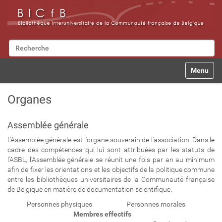
Chercher par
Recherche avancée…
N
Toggle na
a
v
i
Organes
g
a
t
Assemblée générale
i
L'Assemblée générale est l'organe souverain de l'association. Dans le
o
cadre des compétences qui lui sont attribuées par les statuts de
n
l'ASBL, l'Assemblée générale se réunit une fois par an au minimum
afin de fixer les orientations et les objectifs de la politique commune
entre les bibliothèques universitaires de la Communauté française
de Belgique en matière de documentation scientifique.
Personnes physiques
Personnes morales
Membres effectifs