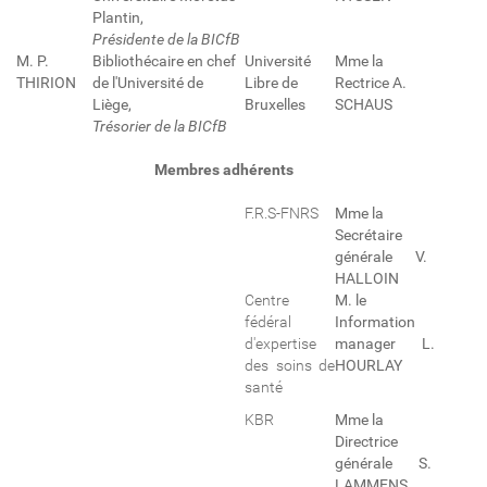
Plantin,
Présidente de la BICfB
M. P.
Bibliothécaire en chef
Université
Mme la
THIRION
de l'Université de
Libre de
Rectrice A.
Liège,
Bruxelles
SCHAUS
Trésorier de la BICfB
Membres adhérents
F.R.S-FNRS
Mme la
Secrétaire
générale V.
HALLOIN
Centre
M. le
fédéral
Information
d'expertise
manager L.
des soins de
HOURLAY
santé
KBR
Mme la
Directrice
générale S.
LAMMENS