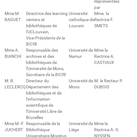
Représentées
par
Mme M.
Directrice des learning
Université
Mme. la
BAGUET
centers et
catholique de
Rectrice F.
bibliothèques de
Louvain
SMETS
l'UCLouvain,
Vice-Présidente de la
BICfB
Mme A.
Responsable des
Université de
Mme la
BIANCHI
archives et des
Namur
Rectrice A.
bibliothèques de
CASTIAUX
l'Université de Mons,
Secrétaire de la BICfB
M. B.
Directeur du
Université de
M. le Recteur P.
LECLERCQ
Département des
Mons
DUBOIS
bibliothèques et de
l'information
scientifique de
l'Université Libre de
Bruxelles
Mme M.-F.
Responsable de la
Université de
Mme la
JUCHERT
Bibliothèque
Liège
Rectrice A.-S.
Universitaire Moretus
NYSSEN