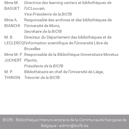
Mme M.
Directrice des learning centers et bibliothèques de
BAGUET
l'UCLouvain,
Vice-Présidente de la BICfB
Mme A.
Responsable des archives et des bibliothèques de
BIANCHI
l'Université de Mons,
Secrétaire de la BICfB
M. B.
Directeur du Département des bibliothèques et de
LECLERCQ
l'information scientifique de l'Université Libre de
Bruxelles
Mme M.-F.
Responsable de la Bibliothèque Universitaire Moretus
JUCHERT
Plantin,
Présidente de la BICfB
M. P.
Bibliothécaire en chef de l'Université de Liège,
THIRION
Trésorier de la BICfB
BICfB - Bibliothèque Interuniversitaire de la Communauté française de
Belgique •
admin@bicfb.be